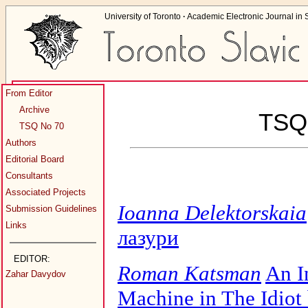
University of Toronto
·
Academic Electronic Journal in S
From Editor
Archive
TSQ
TSQ No 70
Authors
Editorial Board
Consultants
Associated Projects
Ioanna Delektorskaia
Submission Guidelines
Links
лазури
EDITOR:
Roman Katsman
An I
Zahar Davydov
Machine in The Idiot