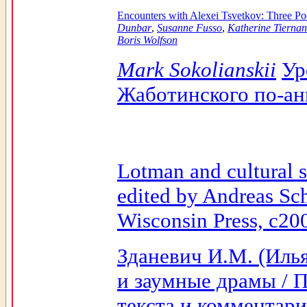
Encounters with Alexei Tsvetkov: Three P
Dunbar
,
Susanne Fusso
,
Katherine Tierna
Boris Wolfson
Mark Sokolianskii
Ур
Жаботинского по-ан
Lotman and cultural s
edited by Andreas Sc
Wisconsin Press, c20
Зданевич И.М. (Иль
и заумные драмы / П
текста и комментари