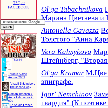
TSQ on
Ol'ga Tabachnikova
FACEBOOK
Марина Цветаева и 
Antonella Cavazza
В
Толстого "Анна Кар
Vera Kalmykova
Марг
Штейнберг, "Вторая
TSQ 34
Ol'ga Kramar
М.Цвет
Toronto Slavic
Annual 2003
эпиграфе.
Arkadii Shteinvberg.
The second way
Igor' Nemchinov
Заме
Roman Timenchik.
Anna Akhmatova in
гвардия" (К поэтике
60s
Le Studio Franco-